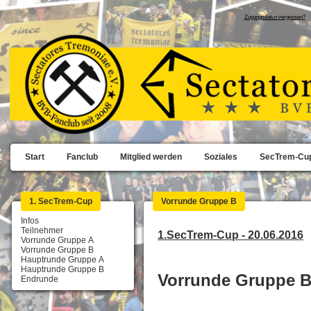
Zugangsdaten vergessen?
Start
Fanclub
Mitglied werden
Soziales
SecTrem-Cu
1. SecTrem-Cup
Vorrunde Gruppe B
Infos
Teilnehmer
1.SecTrem-Cup - 20.06.2016
Vorrunde Gruppe A
Vorrunde Gruppe B
Hauptrunde Gruppe A
Hauptrunde Gruppe B
Vorrunde Gruppe 
Endrunde