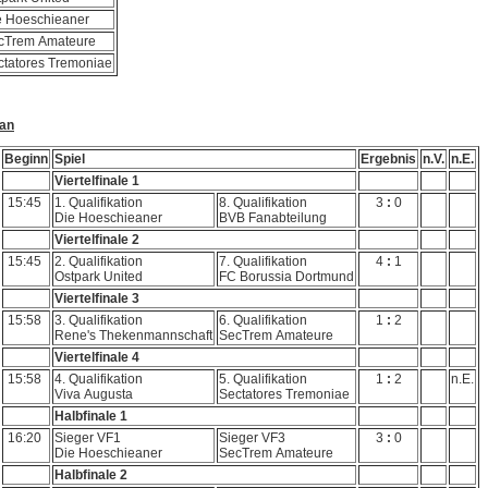
e Hoeschieaner
cTrem Amateure
ctatores Tremoniae
lan
Beginn
Spiel
Ergebnis
n.V.
n.E.
Viertelfinale 1
15:45
1. Qualifikation
8. Qualifikation
3
:
0
Die Hoeschieaner
BVB Fanabteilung
Viertelfinale 2
15:45
2. Qualifikation
7. Qualifikation
4
:
1
Ostpark United
FC Borussia Dortmund
Viertelfinale 3
15:58
3. Qualifikation
6. Qualifikation
1
:
2
Rene's Thekenmannschaft
SecTrem Amateure
Viertelfinale 4
15:58
4. Qualifikation
5. Qualifikation
1
:
2
n.E.
Viva Augusta
Sectatores Tremoniae
Halbfinale 1
16:20
Sieger VF1
Sieger VF3
3
:
0
Die Hoeschieaner
SecTrem Amateure
Halbfinale 2