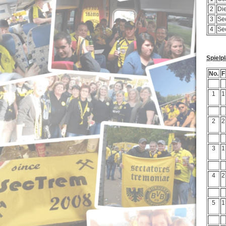
2
Di
3
Se
4
Se
Spielp
No.
F
1
1
2
2
3
1
4
2
5
1