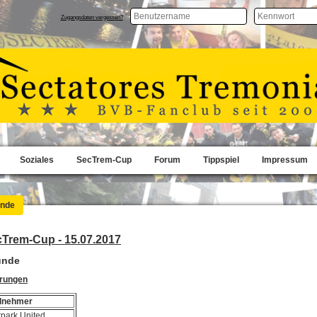
Zugangsdaten vergessen?
Soziales
SecTrem-Cup
Forum
Tippspiel
Impressum
unde
cTrem-Cup - 15.07.2017
unde
erungen
ilnehmer
tpark United