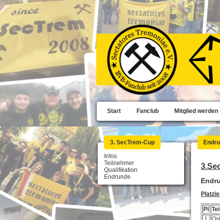
Start
Fanclub
Mitglied werden
3. SecTrem-Cup
Endr
Infos
Teilnehmer
3.Se
Qualifikation
Endrunde
Endr
Platzi
Pl
Te
1
Os