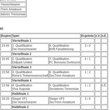
e Hoeschieaner
cTrem Amateure
ctatores Tremoniae
lan
Beginn
Spiel
Ergebnis
n.V.
n.E.
Viertelfinale 1
15:45
1. Qualifikation
8. Qualifikation
3
:
0
Die Hoeschieaner
BVB Fanabteilung
Viertelfinale 2
15:45
2. Qualifikation
7. Qualifikation
4
:
1
Ostpark United
FC Borussia Dortmund
Viertelfinale 3
15:58
3. Qualifikation
6. Qualifikation
1
:
2
Rene's Thekenmannschaft
SecTrem Amateure
Viertelfinale 4
15:58
4. Qualifikation
5. Qualifikation
1
:
2
n.E.
Viva Augusta
Sectatores Tremoniae
Halbfinale 1
16:20
Sieger VF1
Sieger VF3
3
:
0
Die Hoeschieaner
SecTrem Amateure
Halbfinale 2