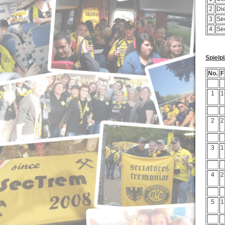
2
Di
3
Se
4
Se
Spielp
No.
F
1
1
2
2
3
1
4
2
5
1