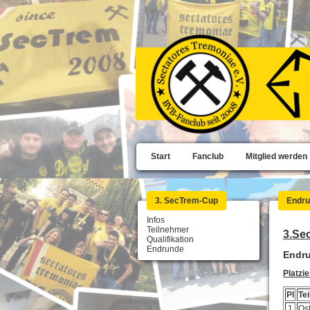
Start
Fanclub
Mitglied werden
3. SecTrem-Cup
Endr
Infos
Teilnehmer
3.Se
Qualifikation
Endrunde
Endr
Platzi
Pl
Te
1
Os