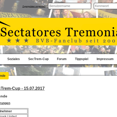
Zugangsdaten vergessen?
Soziales
SecTrem-Cup
Forum
Tippspiel
Impressum
unde
cTrem-Cup - 15.07.2017
unde
erungen
ilnehmer
tpark United