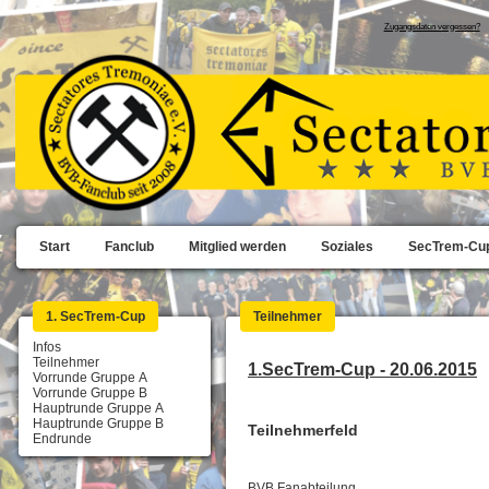
Zugangsdaten vergessen?
Start
Fanclub
Mitglied werden
Soziales
SecTrem-Cu
1. SecTrem-Cup
Teilnehmer
Infos
Teilnehmer
1.SecTrem-Cup - 20.06.2015
Vorrunde Gruppe A
Vorrunde Gruppe B
Hauptrunde Gruppe A
Hauptrunde Gruppe B
Teilnehmerfeld
Endrunde
BVB Fanabteilung