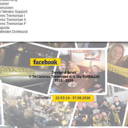
ianer
borussen
rer Westen Support
ores Tremoniae I
ores Tremoniae II
ores Tremoniae F
ugusta
 Westen Dortmund
Design & Inhalt
© Sectatores Tremoniae e. V. (by KoWaLLe)
2015 - 2026
Serverzeit:
22:53:15 - 07.08.2026