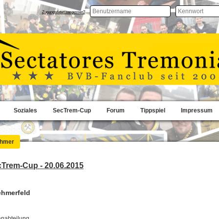
Zugangsdaten vergessen?
Soziales
SecTrem-Cup
Forum
Tippspiel
Impressum
ehmer
cTrem-Cup - 20.06.2015
ehmerfeld
nabteilung