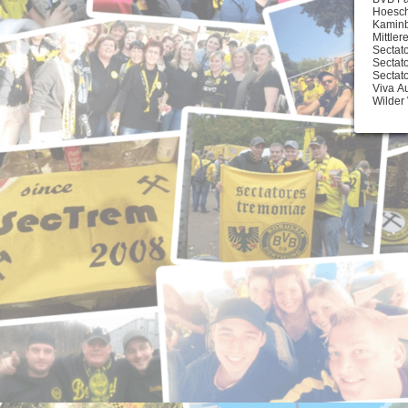
Hoesch
Kamin
Mittle
Sectat
Sectat
Sectat
Viva A
Wilder