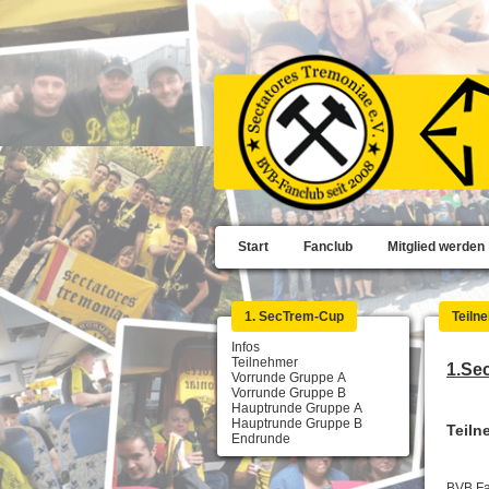
Start
Fanclub
Mitglied werden
1. SecTrem-Cup
Teiln
Infos
Teilnehmer
1.Se
Vorrunde Gruppe A
Vorrunde Gruppe B
Hauptrunde Gruppe A
Hauptrunde Gruppe B
Teiln
Endrunde
BVB Fa