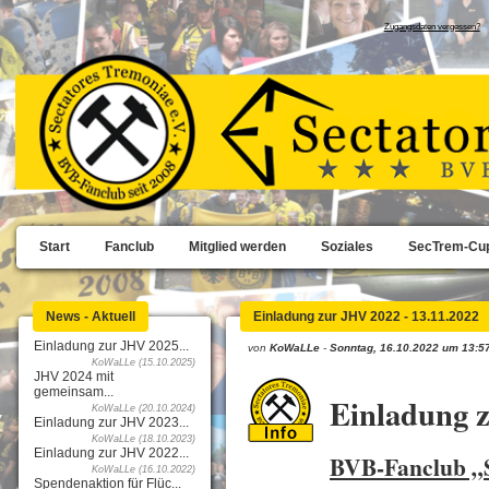
Zugangsdaten vergessen?
Start
Fanclub
Mitglied werden
Soziales
SecTrem-Cu
News - Aktuell
Einladung zur JHV 2022 - 13.11.2022
Einladung zur JHV 2025...
von
KoWaLLe
-
Sonntag, 16.10.2022 um 13:5
KoWaLLe (15.10.2025)
JHV 2024 mit
gemeinsam...
Einladung 
KoWaLLe (20.10.2024)
Einladung zur JHV 2023...
KoWaLLe (18.10.2023)
Einladung zur JHV 2022...
BVB-Fanclub „S
KoWaLLe (16.10.2022)
Spendenaktion für Flüc...