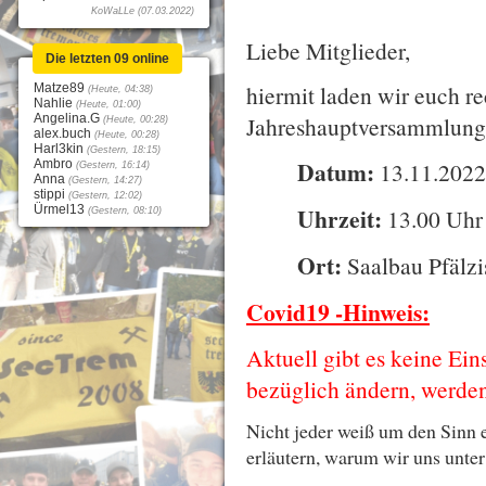
KoWaLLe (07.03.2022)
Liebe Mitglieder,
Die letzten 09 online
hiermit laden wir euch re
Matze89
(Heute, 04:38)
Nahlie
(Heute, 01:00)
Angelina.G
Jahreshauptversammlung 
(Heute, 00:28)
alex.buch
(Heute, 00:28)
Harl3kin
(Gestern, 18:15)
Datum:
Ambro
13.11.202
(Gestern, 16:14)
Anna
(Gestern, 14:27)
stippi
(Gestern, 12:02)
Ürmel13
Uhrzeit:
13.00 Uhr
(Gestern, 08:10)
Ort:
Saalbau Pfälz
Covid19 -Hinweis:
Aktuell gibt es keine Ein
bezüglich ändern, werden
Nicht jeder weiß um den Sinn
erläutern, warum wir uns unte