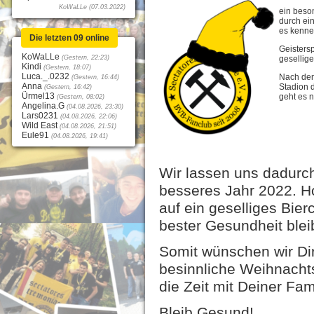
KoWaLLe (07.03.2022)
ein beso
durch ein
es kenne
Die letzten 09 online
Geistersp
KoWaLLe
(Gestern, 22:23)
gesellig
Kindi
(Gestern, 18:07)
Luca._.0232
Nach dem
(Gestern, 16:44)
Anna
Stadion d
(Gestern, 16:42)
Ürmel13
geht es 
(Gestern, 08:02)
Angelina.G
(04.08.2026, 23:30)
Lars0231
(04.08.2026, 22:06)
Wild East
(04.08.2026, 21:51)
Eule91
(04.08.2026, 19:41)
Wir lassen uns dadurch
besseres Jahr 2022. Ho
auf ein geselliges Bier
bester Gesundheit bleib
Somit wünschen wir Dir,
besinnliche Weihnachts
die Zeit mit Deiner Fa
Bleib Gesund!