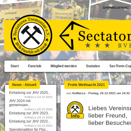
Zugangsdaten vergessen?
Start
Fanclub
Mitglied werden
Soziales
SecTrem-Cu
News - Aktuell
Frohe Weihnacht 2021
Einladung zur JHV 2025...
von
KoWaLLe
-
Freitag, 24.12.2021 um 14:32
KoWaLLe (15.10.2025)
JHV 2024 mit
gemeinsam...
Liebes Vereinsm
KoWaLLe (20.10.2024)
Einladung zur JHV 2023...
lieber Freund,
KoWaLLe (18.10.2023)
Einladung zur JHV 2022...
lieber Besucher
KoWaLLe (16.10.2022)
Spendenaktion für Flüc...