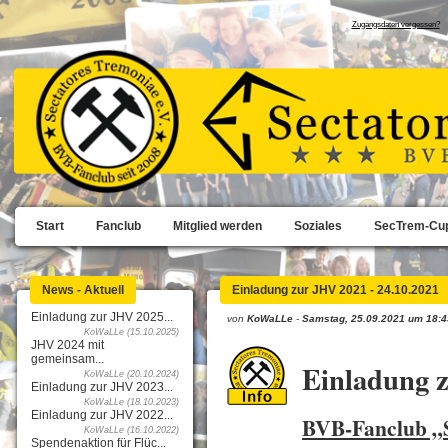
Zugangsdaten vergessen?
Start
Fanclub
Mitglied werden
Soziales
SecTrem-Cu
News - Aktuell
Einladung zur JHV 2021 - 24.10.2021
Einladung zur JHV 2025...
von
KoWaLLe
-
Samstag, 25.09.2021 um 18:4
KoWaLLe (15.10.2025)
JHV 2024 mit
gemeinsam...
Einladung 
KoWaLLe (20.10.2024)
Einladung zur JHV 2023...
KoWaLLe (18.10.2023)
Einladung zur JHV 2022...
BVB-Fanclub „S
KoWaLLe (16.10.2022)
Spendenaktion für Flüc...