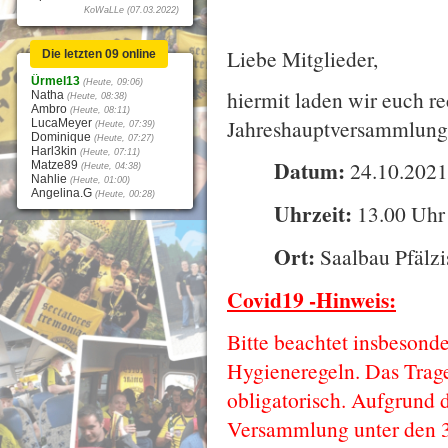
KoWaLLe (07.03.2022)
Liebe Mitglieder,
Die letzten 09 online
Ürmel13
(Heute, 09:06)
hiermit laden wir euch re
Natha
(Heute, 08:38)
Ambro
(Heute, 08:11)
Jahreshauptversammlung 
LucaMeyer
(Heute, 07:39)
Dominique
(Heute, 07:27)
Harl3kin
(Heute, 07:11)
Datum:
24.10.202
Matze89
(Heute, 04:38)
Nahlie
(Heute, 01:00)
Angelina.G
(Heute, 00:28)
Uhrzeit:
13.00 Uhr
Ort:
Saalbau Pfälz
Covid19 -Hinweis:
Bitte beachtet insbesond
Hygieneregeln. Das Trage
obligatorisch. Aufgrund 
Versammlung unter den 3