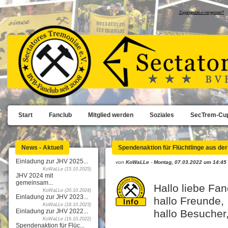
Zugangsdaten vergessen?
Start
Fanclub
Mitglied werden
Soziales
SecTrem-Cu
News - Aktuell
Spendenaktion für Flüchtlinge aus de
Einladung zur JHV 2025...
von
KoWaLLe
-
Montag, 07.03.2022 um 14:45
KoWaLLe (15.10.2025)
JHV 2024 mit
gemeinsam...
Hallo liebe Fan
KoWaLLe (20.10.2024)
Einladung zur JHV 2023...
hallo Freunde,
KoWaLLe (18.10.2023)
Einladung zur JHV 2022...
hallo Besucher
KoWaLLe (16.10.2022)
Spendenaktion für Flüc...