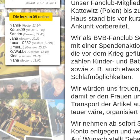
Unser Fanclub-Mitglie
KoWaLLe (07.03.2022)
Kattowitz (Polen) bis 
Die letzten 09 online
Haus stand bis vor kur
Ankunft vorbereitet.
Nahlie
(Heute, 12:14)
Kürbis09
(Heute, 01:16)
Sandra
(Gestern, 21:43)
Wir als BVB-Fanclub S
Jana
(Gestern, 20:29)
Luca._.0232
(Gestern, 18:24)
mit einer Spendenaktio
Ürmel13
(Gestern, 15:23)
KoWaLLe
die vor dem Krieg gefl
(Gestern, 13:10)
Kindi
(Gestern, 13:03)
zählen Kinder- und Bab
Nana
(Gestern, 13:02)
sowie z. B. auch etwa
Schlafmöglichkeiten.
Wir würden uns freuen,
damit er den Frauen un
Transport der Artikel a
teuer wäre, organisiert 
Wir nehmen ab sofort 
Konto entgegen und we
Auf Wunsch stellt Seb