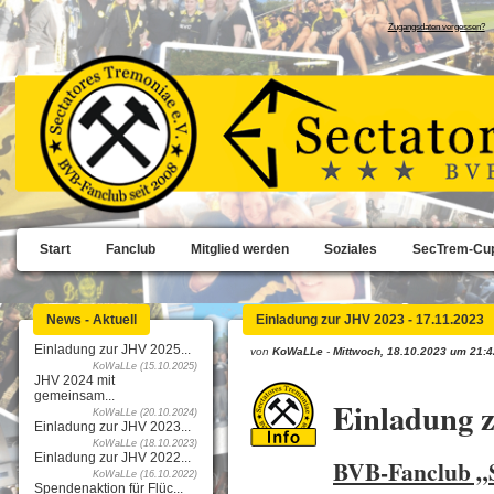
Zugangsdaten vergessen?
Start
Fanclub
Mitglied werden
Soziales
SecTrem-Cu
News - Aktuell
Einladung zur JHV 2023 - 17.11.2023
Einladung zur JHV 2025...
von
KoWaLLe
-
Mittwoch, 18.10.2023 um 21:4
KoWaLLe (15.10.2025)
JHV 2024 mit
gemeinsam...
Einladung 
KoWaLLe (20.10.2024)
Einladung zur JHV 2023...
KoWaLLe (18.10.2023)
Einladung zur JHV 2022...
BVB-Fanclub „S
KoWaLLe (16.10.2022)
Spendenaktion für Flüc...