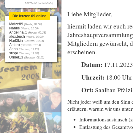
KoWaLLe (07.03.2022)
Liebe Mitglieder,
Die letzten 09 online
hiermit laden wir euch re
Matze89
(Heute, 04:38)
Nahlie
(Heute, 01:00)
Angelina.G
Jahreshauptversammlung 
(Heute, 00:28)
alex.buch
(Heute, 00:28)
Harl3kin
Mitgliedern gewünscht, d
(Gestern, 18:15)
Ambro
(Gestern, 16:14)
Anna
erscheinen.
(Gestern, 14:27)
stippi
(Gestern, 12:02)
Ürmel13
(Gestern, 08:10)
Datum:
17.11.202
Uhrzeit:
18.00 Uhr
Ort:
Saalbau Pfälz
Nicht jeder weiß um den Sinn
erläutern, warum wir uns unte
Informationsaustausch (z
Entlastung des Gesamtvo