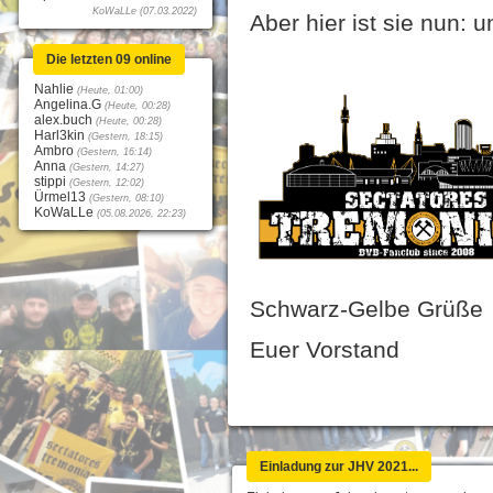
KoWaLLe (07.03.2022)
Aber hier ist sie nun: u
Die letzten 09 online
Nahlie
(Heute, 01:00)
Angelina.G
(Heute, 00:28)
alex.buch
(Heute, 00:28)
Harl3kin
(Gestern, 18:15)
Ambro
(Gestern, 16:14)
Anna
(Gestern, 14:27)
stippi
(Gestern, 12:02)
Ürmel13
(Gestern, 08:10)
KoWaLLe
(05.08.2026, 22:23)
Schwarz-Gelbe Grüße
Euer Vorstand
Einladung zur JHV 2021...