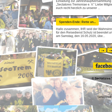
Einladung zur Jahreshauptversammlung
„Sectatores Tremoniae e. V.“ Liebe Mitglie
euch recht herzlich zu unserer ...
Spenden-Ende: Rette un...
Hallo zusammen, IHR seid der Wahnsinn
für den Reisedienst Schulz ist beendet u
am Samstag, den 16.05.2020, übe...
© Sectatores 
Serverzeit