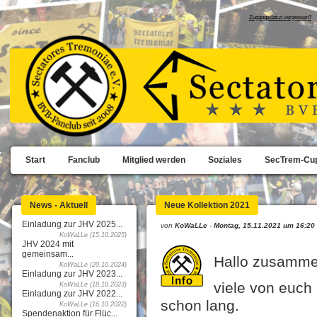
Zugangsdaten vergessen?
Start
Fanclub
Mitglied werden
Soziales
SecTrem-Cu
News - Aktuell
Neue Kollektion 2021
Einladung zur JHV 2025...
von
KoWaLLe
-
Montag, 15.11.2021 um 16:20
KoWaLLe (15.10.2025)
JHV 2024 mit
gemeinsam...
Hallo zusamme
KoWaLLe (20.10.2024)
Einladung zur JHV 2023...
viele von euch
KoWaLLe (18.10.2023)
Einladung zur JHV 2022...
schon lang.
KoWaLLe (16.10.2022)
Spendenaktion für Flüc...