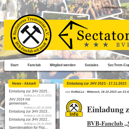
Zugangsdaten vergessen?
Start
Fanclub
Mitglied werden
Soziales
SecTrem-Cu
News - Aktuell
Einladung zur JHV 2023 - 17.11.2023
Einladung zur JHV 2025...
von
KoWaLLe
-
Mittwoch, 18.10.2023 um 21:4
KoWaLLe (15.10.2025)
JHV 2024 mit
gemeinsam...
Einladung 
KoWaLLe (20.10.2024)
Einladung zur JHV 2023...
KoWaLLe (18.10.2023)
Einladung zur JHV 2022...
BVB-Fanclub „S
KoWaLLe (16.10.2022)
Spendenaktion für Flüc...