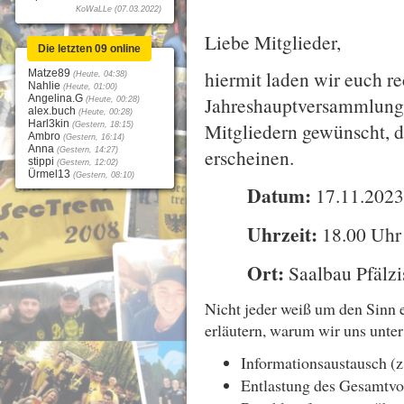
KoWaLLe (07.03.2022)
Liebe Mitglieder,
Die letzten 09 online
hiermit laden wir euch re
Matze89
(Heute, 04:38)
Nahlie
(Heute, 01:00)
Angelina.G
Jahreshauptversammlung 
(Heute, 00:28)
alex.buch
(Heute, 00:28)
Harl3kin
Mitgliedern gewünscht, d
(Gestern, 18:15)
Ambro
(Gestern, 16:14)
Anna
erscheinen.
(Gestern, 14:27)
stippi
(Gestern, 12:02)
Ürmel13
(Gestern, 08:10)
Datum:
17.11.202
Uhrzeit:
18.00 Uhr
Ort:
Saalbau Pfälz
Nicht jeder weiß um den Sinn
erläutern, warum wir uns unte
Informationsaustausch (z
Entlastung des Gesamtvo