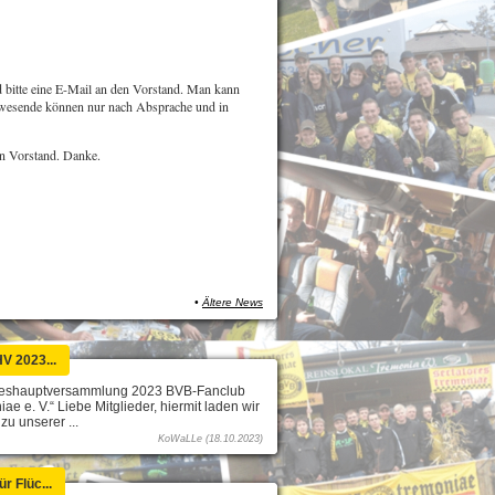
ed bitte eine E-Mail an den Vorstand. Man kann
bwesende können nur nach Absprache und in
den Vorstand. Danke.
•
Ältere News
V 2023...
reshauptversammlung 2023 BVB-Fanclub
ae e. V.“ Liebe Mitglieder, hiermit laden wir
zu unserer ...
KoWaLLe (18.10.2023)
r Flüc...