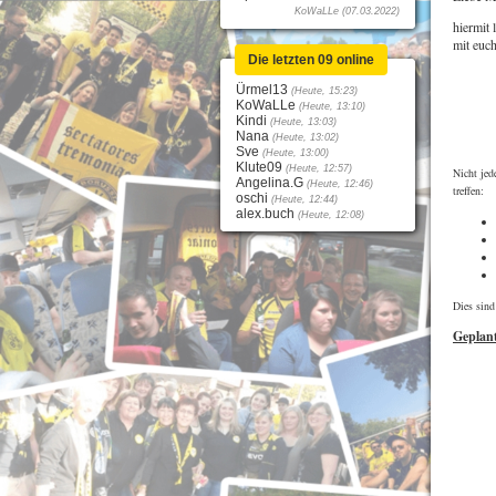
KoWaLLe (07.03.2022)
hiermit
mit euch
Die letzten 09 online
Ürmel13
(Heute, 15:23)
KoWaLLe
(Heute, 13:10)
Kindi
(Heute, 13:03)
Nana
(Heute, 13:02)
Sve
(Heute, 13:00)
Klute09
(Heute, 12:57)
Nicht jed
Angelina.G
(Heute, 12:46)
treffen:
oschi
(Heute, 12:44)
alex.buch
(Heute, 12:08)
Dies sind
Geplan