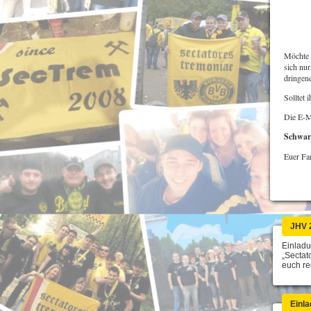
Möchte s
sich nu
dringen
Solltet 
Die E-M
Schwar
Euer Fa
JHV 
Einlad
„Sectat
euch rec
Einla