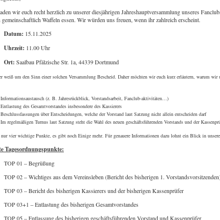
 laden wir euch recht herzlich zu unserer diesjährigen Jahreshauptversammlung unseres Fanclu
 gemeinschaftlich Waffeln essen. Wir würden uns freuen, wenn ihr zahlreich erscheint.
Datum:
15.11.2025
Uhrzeit:
11.00 Uhr
Ort:
Saalbau Pfälzische Str. 1a, 44339 Dortmund
er weiß um den Sinn einer solchen Versammlung Bescheid. Daher möchten wir euch kurz erläutern, warum wir 
Informationsaustausch (z. B. Jahresrückblick, Vorstandsarbeit, Fanclub-aktivitäten…)
Entlastung des Gesamtvorstandes insbesondere des Kassierers
Beschlussfassungen über Entscheidungen, welche der Vorstand laut Satzung nicht allein entscheiden darf
Im regelmäßigen Turnus laut Satzung steht die Wahl des neuen geschäftsführenden Vorstands und der Kassenprü
 nur vier wichtige Punkte, es gibt noch Einige mehr. Für genauere Informationen dazu lohnt ein Blick in unsere a
te Tagesordnungspunkte:
TOP 01 – Begrüßung
TOP 02 – Wichtiges aus dem Vereinsleben (Bericht des bisherigen 1. Vorstandsvorsitzenden
TOP 03 – Bericht des bisherigen Kassierers und der bisherigen Kassenprüfer
TOP 03+1 – Entlastung des bisherigen Gesamtvorstandes
TOP 05 – Entlassung des bisherigen geschäftsführenden Vorstand und Kassenprüfer