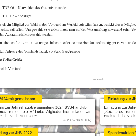
TOP 06 – Neuwahlen des Gesamtvorstandes
TOP 07 – Sonstiges
ich ein Mitglied zur Wahl in den Vorstand im Vorfeld aufstellen lassen, schickt dieses Mitgli
r selbst aufstellen. Um gewählt zu werden, muss man auf der Versammlung anwesend sein. A
den Ausnahmefällen gewählt werden.
ihr Themen für TOP 07 - Sonstiges haben, meldet sie bitte ebenfalls rechtzeitig per E-Mail an 
ail-Adresse des Vorstands lautet: vorstand@sectrem.de
z-Gelbe Grüße
nclub-Vorstand
permalink
2024 mit gemeinsam...
Einladung zur JH
ung zur Jahreshauptversammlung 2024 BVB-Fanclub
Einladung zur Jah
ores Tremoniae e. V.“ Liebe Mitglieder, hiermit laden wir
„Sectatores Tremoni
ht herzlich zu unserer ...
euch recht herzlich 
KoWaLLe (20.10.2024)
dung zur JHV 2022...
Spendenaktion fü