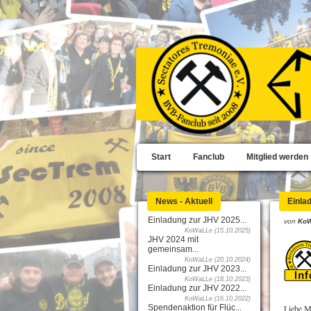
Start
Fanclub
Mitglied werden
News - Aktuell
Einladung zur JHV 2025...
von
Ko
KoWaLLe (15.10.2025)
JHV 2024 mit
gemeinsam...
KoWaLLe (20.10.2024)
Einladung zur JHV 2023...
KoWaLLe (18.10.2023)
Einladung zur JHV 2022...
KoWaLLe (16.10.2022)
Spendenaktion für Flüc...
Liebe Mi