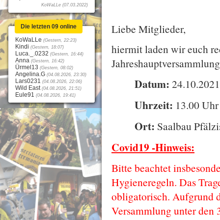
KoWaLLe (07.03.2022)
Liebe Mitglieder,
Die letzten 09 online
KoWaLLe
(Gestern, 22:23)
hiermit laden wir euch re
Kindi
(Gestern, 18:07)
Luca._.0232
(Gestern, 16:44)
Jahreshauptversammlung 
Anna
(Gestern, 16:42)
Ürmel13
(Gestern, 08:02)
Angelina.G
(04.08.2026, 23:30)
Datum:
24.10.202
Lars0231
(04.08.2026, 22:06)
Wild East
(04.08.2026, 21:51)
Eule91
(04.08.2026, 19:41)
Uhrzeit:
13.00 Uhr
Ort:
Saalbau Pfälz
Covid19 -Hinweis:
Bitte beachtet insbesond
Hygieneregeln. Das Trage
obligatorisch. Aufgrund 
Versammlung unter den 3