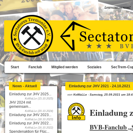
Zugangsdaten vergessen?
Start
Fanclub
Mitglied werden
Soziales
SecTrem-Cu
News - Aktuell
Einladung zur JHV 2021 - 24.10.2021
Einladung zur JHV 2025...
von
KoWaLLe
-
Samstag, 25.09.2021 um 18:4
KoWaLLe (15.10.2025)
JHV 2024 mit
gemeinsam...
Einladung 
KoWaLLe (20.10.2024)
Einladung zur JHV 2023...
KoWaLLe (18.10.2023)
Einladung zur JHV 2022...
BVB-Fanclub „S
KoWaLLe (16.10.2022)
Spendenaktion für Flüc...