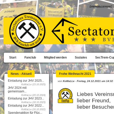
Zugangsdaten vergessen?
Start
Fanclub
Mitglied werden
Soziales
SecTrem-Cu
News - Aktuell
Frohe Weihnacht 2021
Einladung zur JHV 2025...
von
KoWaLLe
-
Freitag, 24.12.2021 um 14:32
KoWaLLe (15.10.2025)
JHV 2024 mit
gemeinsam...
Liebes Vereinsm
KoWaLLe (20.10.2024)
Einladung zur JHV 2023...
lieber Freund,
KoWaLLe (18.10.2023)
Einladung zur JHV 2022...
lieber Besucher
KoWaLLe (16.10.2022)
Spendenaktion für Flüc...