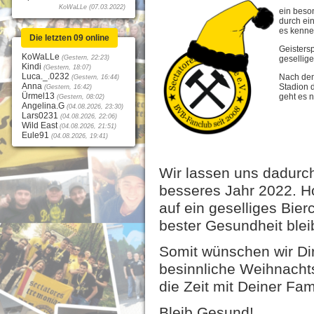
KoWaLLe (07.03.2022)
ein beso
durch ein
es kenne
Die letzten 09 online
Geistersp
KoWaLLe
(Gestern, 22:23)
gesellig
Kindi
(Gestern, 18:07)
Luca._.0232
Nach dem
(Gestern, 16:44)
Anna
Stadion d
(Gestern, 16:42)
Ürmel13
geht es 
(Gestern, 08:02)
Angelina.G
(04.08.2026, 23:30)
Lars0231
(04.08.2026, 22:06)
Wild East
(04.08.2026, 21:51)
Eule91
(04.08.2026, 19:41)
Wir lassen uns dadurch
besseres Jahr 2022. Ho
auf ein geselliges Bier
bester Gesundheit bleib
Somit wünschen wir Dir,
besinnliche Weihnachts
die Zeit mit Deiner Fa
Bleib Gesund!