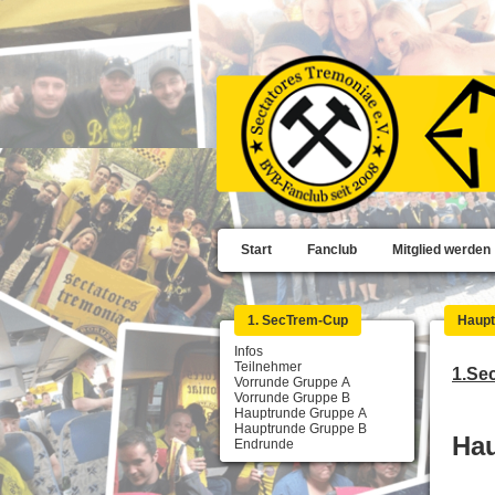
Start
Fanclub
Mitglied werden
1. SecTrem-Cup
Haupt
Infos
Teilnehmer
1.Se
Vorrunde Gruppe A
Vorrunde Gruppe B
Hauptrunde Gruppe A
Hauptrunde Gruppe B
Ha
Endrunde