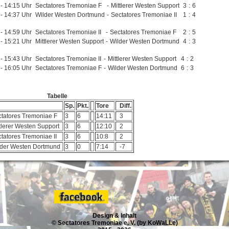
 - 14:15 Uhr
Sectatores Tremoniae F
-
Mittlerer Westen Support
3
:
6
 - 14:37 Uhr
Wilder Westen Dortmund
-
Sectatores Tremoniae II
1
:
4
 - 14:59 Uhr
Sectatores Tremoniae II
-
Sectatores Tremoniae F
2
:
5
 - 15:21 Uhr
Mittlerer Westen Support
-
Wilder Westen Dortmund
4
:
3
 - 15:43 Uhr
Sectatores Tremoniae II
-
Mittlerer Westen Support
4
:
2
 - 16:05 Uhr
Sectatores Tremoniae F
-
Wilder Westen Dortmund
6
:
3
Tabelle
Sp.
Pkt.
Tore
Diff.
ctatores Tremoniae F
3
6
14:11
3
tlerer Westen Support
3
6
12:10
2
tatores Tremoniae II
3
6
10:8
2
lder Westen Dortmund
3
0
7:14
-7
Design & Inhalt
© Sectatores Tremoniae e. V. (by KoWaLLe)