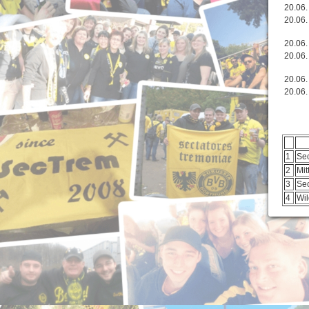
20.06.
20.06.
20.06.
20.06.
20.06.
20.06.
1
Se
2
Mit
3
Sec
4
Wi