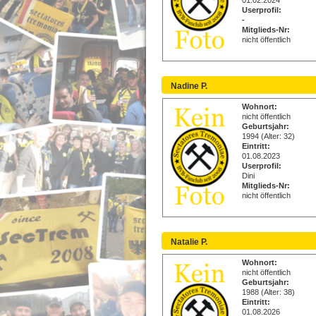
01.02.2024
Userprofil:
-
Mitglieds-Nr:
nicht öffentlich
Nadine P.
Wohnort:
nicht öffentlich
Geburtsjahr:
1994 (Alter: 32)
Eintritt:
01.08.2023
Userprofil:
Dini
Mitglieds-Nr:
nicht öffentlich
Natalie P.
Wohnort:
nicht öffentlich
Geburtsjahr:
1988 (Alter: 38)
Eintritt:
01.08.2026