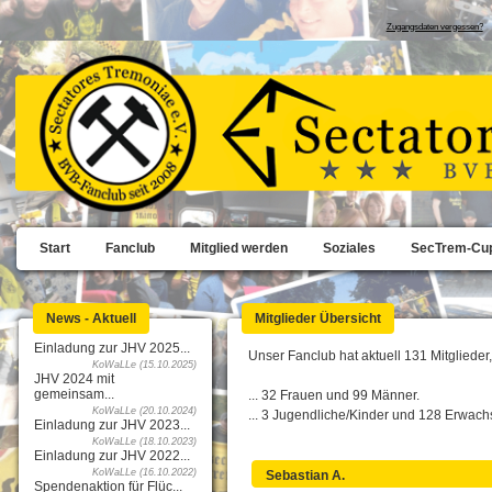
Zugangsdaten vergessen?
Start
Fanclub
Mitglied werden
Soziales
SecTrem-Cu
News - Aktuell
Mitglieder Übersicht
Einladung zur JHV 2025...
Unser Fanclub hat aktuell 131 Mitglieder,
KoWaLLe (15.10.2025)
JHV 2024 mit
gemeinsam...
... 32 Frauen und 99 Männer.
KoWaLLe (20.10.2024)
... 3 Jugendliche/Kinder und 128 Erwach
Einladung zur JHV 2023...
KoWaLLe (18.10.2023)
Einladung zur JHV 2022...
KoWaLLe (16.10.2022)
Sebastian A.
Spendenaktion für Flüc...