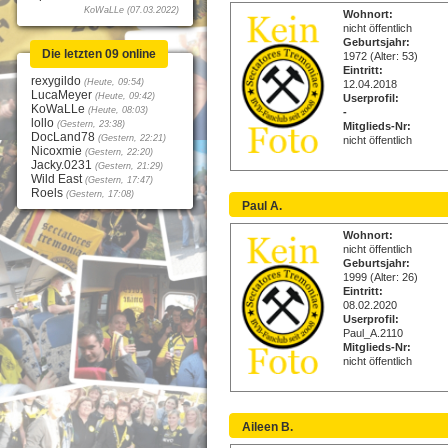
KoWaLLe (07.03.2022)
Wohnort:
nicht öffentlich
Geburtsjahr:
Die letzten 09 online
1972 (Alter: 53)
Eintritt:
rexygildo
(Heute, 09:54)
12.04.2018
LucaMeyer
(Heute, 09:42)
Userprofil:
KoWaLLe
(Heute, 08:03)
-
lollo
(Gestern, 23:38)
Mitglieds-Nr:
DocLand78
(Gestern, 22:21)
nicht öffentlich
Nicoxmie
(Gestern, 22:20)
Jacky.0231
(Gestern, 21:29)
Wild East
(Gestern, 17:47)
Roels
(Gestern, 17:08)
Paul A.
Wohnort:
nicht öffentlich
Geburtsjahr:
1999 (Alter: 26)
Eintritt:
08.02.2020
Userprofil:
Paul_A.2110
Mitglieds-Nr:
nicht öffentlich
Aileen B.