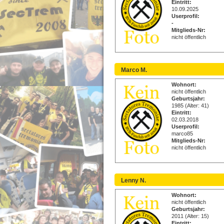
Eintritt:
10.09.2025
Userprofil:
-
Mitglieds-Nr:
nicht öffentlich
Marco M.
Wohnort:
nicht öffentlich
Geburtsjahr:
1985 (Alter: 41)
Eintritt:
02.03.2018
Userprofil:
marco85
Mitglieds-Nr:
nicht öffentlich
Lenny N.
Wohnort:
nicht öffentlich
Geburtsjahr:
2011 (Alter: 15)
Eintritt: