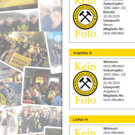
Geburtsjahr:
1995 (Alter: 31)
Eintritt:
10.09.2025
Userprofil:
Maren
Mitglieds-Nr:
nicht öffentlich
Angelina G.
Wohnort:
nicht öffentlich
Geburtsjahr:
2003 (Alter: 23)
Eintritt:
01.09.2024
Userprofil:
Angelina.G
Mitglieds-Nr:
nicht öffentlich
Lothar H.
Wohnort:
nicht öffentlich