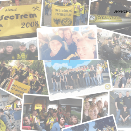
Serverzeit