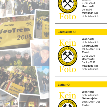
01.09.2023
Userprofil:
Lenny09
Mitglieds-Nr:
nicht öffentlich
Jacqueline O.
Wohnort:
nicht öffentlich
Geburtsjahr:
1995 (Alter: 31)
Eintritt:
01.03.2025
Userprofil:
Jacky.0231
Mitglieds-Nr:
nicht öffentlich
Lothar O.
Wohnort:
nicht öffentlich
Geburtsjahr:
1956 (Alter: 70)
Eintritt: