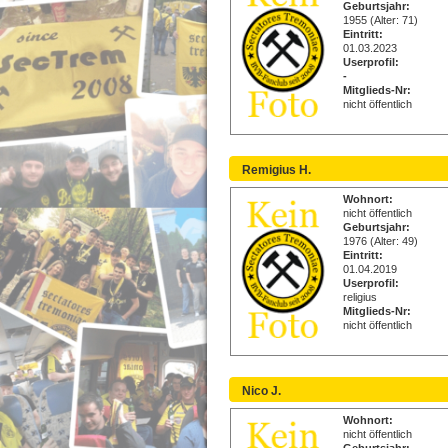
Geburtsjahr:
1955 (Alter: 71)
Eintritt:
01.03.2023
Userprofil:
-
Mitglieds-Nr:
nicht öffentlich
Remigius H.
Wohnort:
nicht öffentlich
Geburtsjahr:
1976 (Alter: 49)
Eintritt:
01.04.2019
Userprofil:
religius
Mitglieds-Nr:
nicht öffentlich
Nico J.
Wohnort:
nicht öffentlich