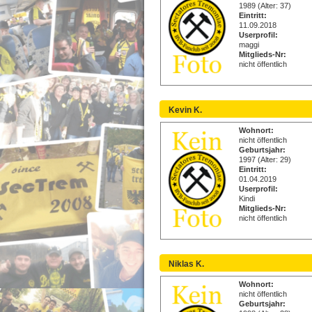
1989 (Alter: 37)
Eintritt:
11.09.2018
Userprofil:
maggi
Mitglieds-Nr:
nicht öffentlich
Kevin K.
Wohnort:
nicht öffentlich
Geburtsjahr:
1997 (Alter: 29)
Eintritt:
01.04.2019
Userprofil:
Kindi
Mitglieds-Nr:
nicht öffentlich
Niklas K.
Wohnort:
nicht öffentlich
Geburtsjahr: